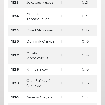
1123
Jokūbas Paičius
1
0.21
Evaldas
1124
1
0.2
Tamašauskas
1125
David Movsisian
1
0.18
1126
Dominik Chrypa
1
0.16
Matas
1127
1
0.16
Vingelevičius
1128
Kiril Ivanikov
1
0.16
Olan Šuškevič
1129
1
0.16
Šuškevič
1130
Arseniy Gleykh
1
0.15