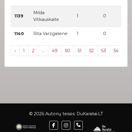
Milda
1139
1
0
Vitkauskaite
1140
Rita Varzgaliene
1
0
‹
1
2
...
49
50
51
52
53
54
55
© 2026 Autorių teisės:
DuKaraliai.LT