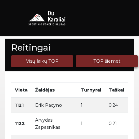
Reitingai
Visų laikų TOP
TOP šiemet
Vieta
Žaidėjas
Turnyrai
Taškai
1121
Erik Pacyno
1
0.24
Arvydas
1122
1
0.21
Zapasnikas