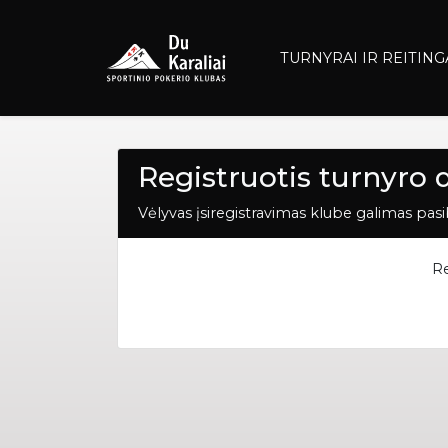
TURNYRAI IR REITING
Registruotis turnyro 
Vėlyvas įsiregistravimas klube galimas pasib
Re