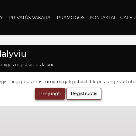
AI
PRIVATŪS VAKARAI
PRAMOGOS
KONTAKTAI
GALER
dalyviu
aigus registracijos laikui
gistraciją į būsimus turnyrus gali pateikti tik prisijungę vartotoj
|
Prisijungti
Registruotis