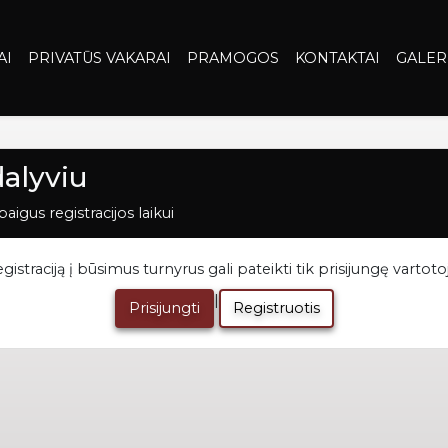
AI
PRIVATŪS VAKARAI
PRAMOGOS
KONTAKTAI
GALER
dalyviu
aigus registracijos laikui
gistraciją į būsimus turnyrus gali pateikti tik prisijungę vartotoj
|
Prisijungti
Registruotis