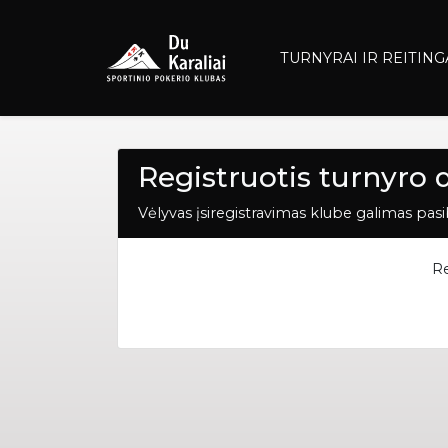
TURNYRAI IR REITING
Registruotis turnyro 
Vėlyvas įsiregistravimas klube galimas pasib
Re