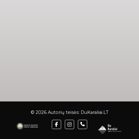
© 2026 Autorių teisės:
DuKaraliai.LT