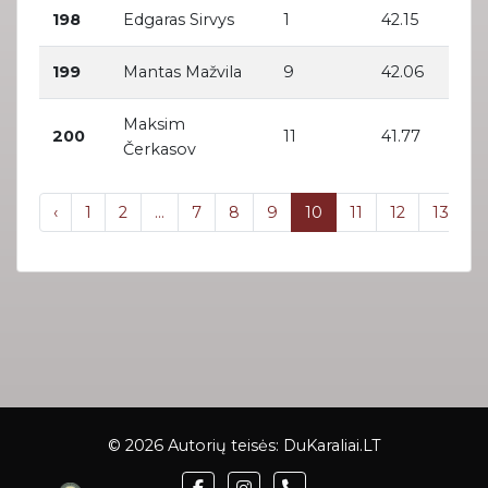
198
Edgaras Sirvys
1
42.15
199
Mantas Mažvila
9
42.06
Maksim
200
11
41.77
Čerkasov
‹
1
2
...
7
8
9
10
11
12
13
...
© 2026 Autorių teisės:
DuKaraliai.LT