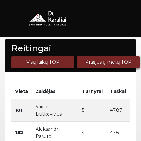
Reitingai
Visų laikų TOP
Praėjusių metų TOP
Vieta
Žaidėjas
Turnyrai
Taškai
Vaidas
181
5
47.87
Liutkevicius
Aleksandr
182
4
47.6
Pašuto