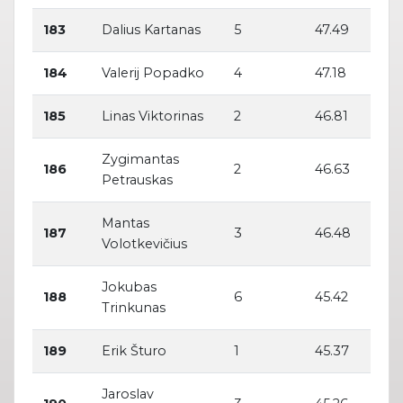
183
Dalius Kartanas
5
47.49
184
Valerij Popadko
4
47.18
185
Linas Viktorinas
2
46.81
Zygimantas
186
2
46.63
Petrauskas
Mantas
187
3
46.48
Volotkevičius
Jokubas
188
6
45.42
Trinkunas
189
Erik Šturo
1
45.37
Jaroslav