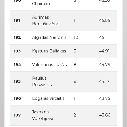
190
3
45.26
Chairulin
Aurimas
191
1
45.05
Beniuševičius
192
Algirdas Neironis
10
45
193
Kęstutis Bėliakas
3
44.91
194
Valentinas Lukšis
8
44.79
Paulius
195
8
44.17
Pusvaskis
196
Edgaras Viržaitis
1
43.75
Jasmina
197
2
43.66
Vorobjova