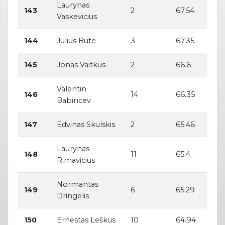
Laurynas
143
2
67.54
Vaskevicius
144
Julius Bute
3
67.35
145
Jonas Vaitkus
2
66.6
Valentin
146
14
66.35
Babincev
147
Edvinas Skulskis
2
65.46
Laurynas
148
11
65.4
Rimavicius
Normantas
149
6
65.29
Dringelis
150
Ernestas Leškus
10
64.94