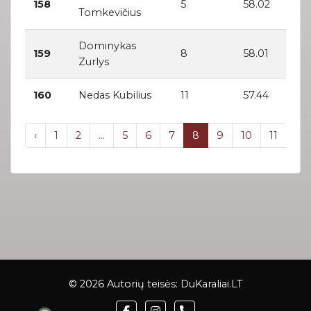
158
5
58.02
Tomkevičius
Dominykas
159
8
58.01
Zurlys
160
Nedas Kubilius
11
57.44
‹
1
2
...
5
6
7
8
9
10
11
...
© 2026 Autorių teisės:
DuKaraliai.LT