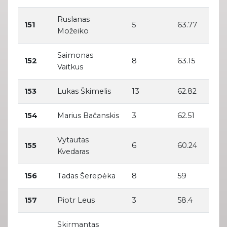
Ruslanas
151
5
63.77
Možeiko
Saimonas
152
8
63.15
Vaitkus
153
Lukas Škimelis
13
62.82
154
Marius Bačanskis
3
62.51
Vytautas
155
6
60.24
Kvedaras
156
Tadas Šerepėka
8
59
157
Piotr Leus
3
58.4
Skirmantas