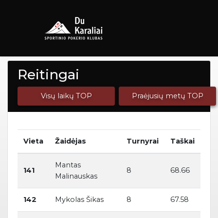
Reitingai
Visų laikų TOP
Praėjusių metų TOP
Vieta
Žaidėjas
Turnyrai
Taškai
Mantas
141
8
68.66
Malinauskas
142
Mykolas Šikas
8
67.58