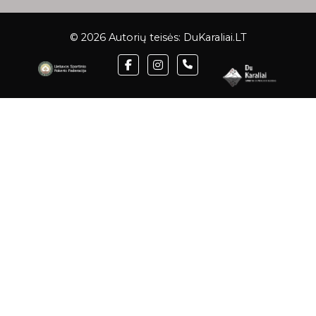
© 2026 Autorių teisės:
DuKaraliai.LT