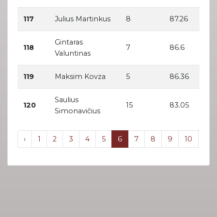
117
Julius Martinkus
8
87.26
Gintaras
118
7
86.6
Valuntinas
119
Maksim Kovza
5
86.36
Saulius
120
15
83.05
Simonavičius
‹
1
2
3
4
5
6
7
8
9
10
...