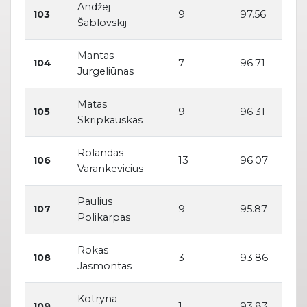
Andžej
103
9
97.56
Šablovskij
Mantas
104
7
96.71
Jurgeliūnas
Matas
105
9
96.31
Skripkauskas
Rolandas
106
13
96.07
Varankevicius
Paulius
107
9
95.87
Polikarpas
Rokas
108
3
93.86
Jasmontas
Kotryna
109
1
93.83