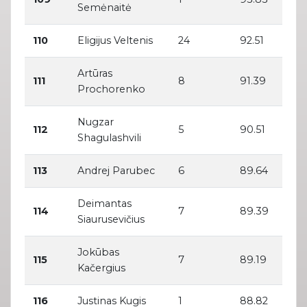
Semėnaitė
110
Eligijus Veltenis
24
92.51
Artūras
111
8
91.39
Prochorenko
Nugzar
112
5
90.51
Shagulashvili
113
Andrej Parubec
6
89.64
Deimantas
114
7
89.39
Siaurusevičius
Jokūbas
115
7
89.19
Kačergius
116
Justinas Kugis
1
88.82