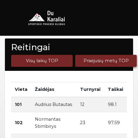
Reitingai
Visų laikų TOP
Praėjusių metų TOP
Vieta
Žaidėjas
Turnyrai
Taškai
101
Audrius Butautas
12
98.1
Normantas
102
23
97.59
Stimbirys