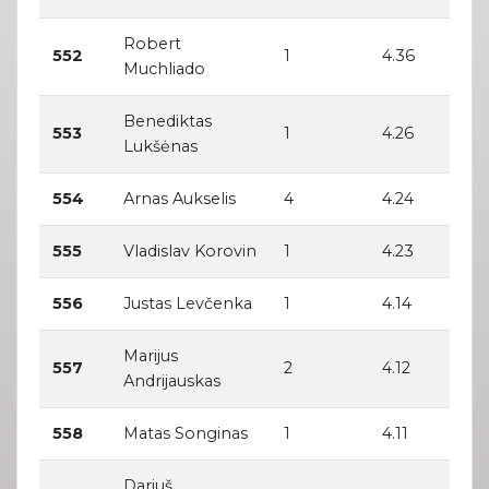
Robert
552
1
4.36
Muchliado
Benediktas
553
1
4.26
Lukšėnas
554
Arnas Aukselis
4
4.24
555
Vladislav Korovin
1
4.23
556
Justas Levčenka
1
4.14
Marijus
557
2
4.12
Andrijauskas
558
Matas Songinas
1
4.11
Dariuš