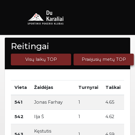
Reitingai
Visų laikų TOP
Praėjusių metų TOP
Vieta
Žaidėjas
Turnyrai
Taškai
541
Jonas Farhay
1
4.65
542
Ilja Š
1
4.62
Kęstutis
543
1
4.59