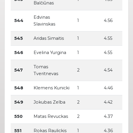
Balčiūnas
Edvinas
544
1
4.56
Slavinskas
545
Aridas Simaitis
1
4.55
546
Evelina Yurgina
1
4.55
Tomas
547
2
4.54
Tveritnevas
548
Klemens Kunicki
1
4.46
549
Jokubas Zelba
2
4.42
550
Matas Revuckas
2
4.37
551
Rokas Raulickis
1
4.36