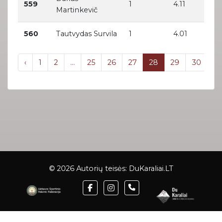
559
1
4.11
Martinkevič
560
Tautvydas Survila
1
4.01
‹
1
2
...
25
26
27
28
29
30
31
© 2026 Autorių teisės:
DuKaraliai.LT