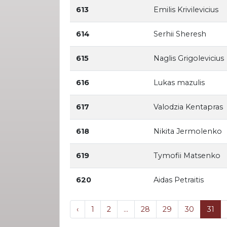
613
Emilis Krivilevicius
614
Serhii Sheresh
615
Naglis Grigolevicius
616
Lukas mazulis
617
Valodzia Kentapras
618
Nikita Jermolenko
619
Tymofii Matsenko
620
Aidas Petraitis
‹
1
2
...
28
29
30
31