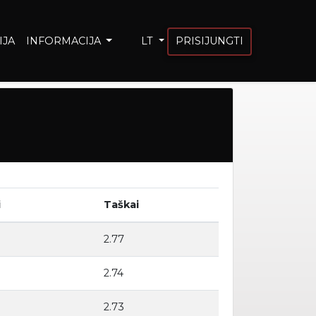
IJA
INFORMACIJA
LT
PRISIJUNGTI
i
Taškai
2.77
2.74
2.73