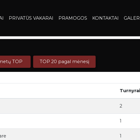
AI
PRIVATŪS VAKARAI
PRAMOGOS
KONTAKTAI
GALER
 metų TOP
TOP 20 pagal mėnesį
Turnyra
2
1
are
1