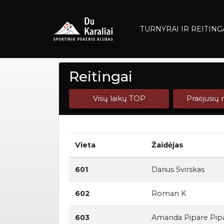
TURNYRAI IR REITING
Reitingai
Visų laikų TOP
Praėjusių
Vieta
Žaidėjas
601
Darius Svirskas
602
Roman K
603
Amanda Pipare Pip